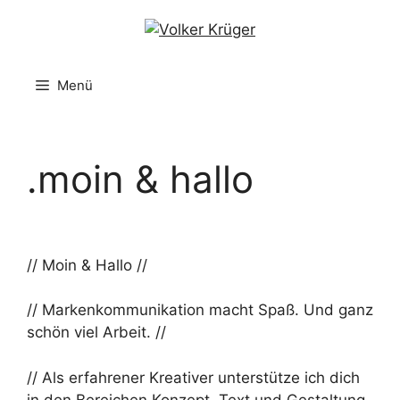
Zum
Inhalt
springen
Menü
.moin & hallo
// Moin & Hallo //
// Markenkommunikation macht Spaß. Und ganz
schön viel Arbeit. //
// Als erfahrener Kreativer unterstütze ich dich
in den Bereichen Konzept, Text und Gestaltung